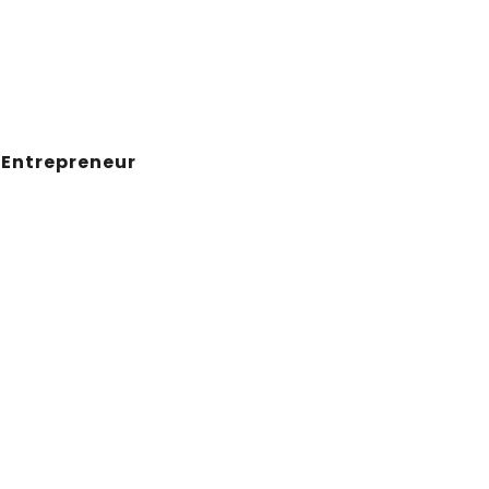
Home
Consult
About Us
Business Tools
 Entrepreneur