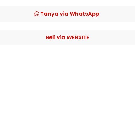
Tanya via WhatsApp
Beli via WEBSITE
 DEFINITIVE GUIDE TO BUILDI
FITABLE
AUTO-PILOT™ BUSI
&