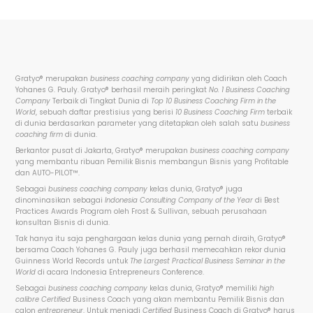
Gratyo® merupakan
business coaching company
yang didirikan oleh Coach
Yohanes G. Pauly. Gratyo® berhasil meraih peringkat
No. 1 Business Coaching
Company
Terbaik di Tingkat Dunia di
Top 10 Business Coaching Firm in the
World
, sebuah daftar prestisius yang berisi
10 Business Coaching Firm
terbaik
di dunia berdasarkan parameter yang ditetapkan oleh salah satu
business
coaching firm
di dunia.
Berkantor pusat di Jakarta, Gratyo® merupakan
business coaching company
yang membantu ribuan Pemilik Bisnis membangun Bisnis yang Profitable
dan AUTO-PILOT™.
Sebagai
business coaching company
kelas dunia, Gratyo® juga
dinominasikan sebagai
Indonesia Consulting Company of the Year
di Best
Practices Awards Program oleh Frost & Sullivan, sebuah perusahaan
konsultan Bisnis di dunia.
Tak hanya itu saja penghargaan kelas dunia yang pernah diraih, Gratyo®
bersama Coach Yohanes G. Pauly juga berhasil memecahkan rekor dunia
Guinness World Records untuk
The Largest Practical Business Seminar in the
World
di acara Indonesia Entrepreneurs Conference.
Sebagai
business coaching company
kelas dunia, Gratyo® memiliki
high
calibre
Certified
Business Coach yang akan membantu Pemilik Bisnis dan
calon
entrepreneur
. Untuk menjadi
Certified
Business Coach di Gratyo® harus