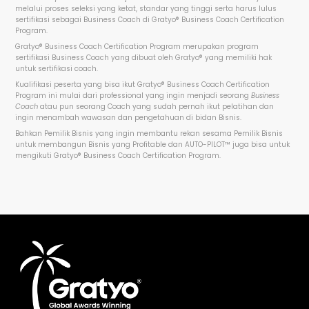
melalui proses seleksi yang ketat, standar yang tinggi serta harus lulus
sertifikasi sebagai Business Coach di Gratyo® Business Coach Certification
Program.
Gratyo® Business Coach Certification Program merupakan program
sertifikasi Business Coach yang dibuat oleh Gratyo® yang memiliki hak
untuk sertifikasi coach.
Kualifikasi peserta yang bisa ikut Gratyo® Business Coach Certification
Program ini mulai dari professional yang ingin menjadi seorang
Business
Coach
atau pun seorang Coach yang sudah pernah ikut pelatihan dan
ingin menambah wawasan dan pengetahuan di bidan Bisnis.
Bahkan Pemilik Bisnis yang ingin membantu rekan sesama Pemilik Bisnis
untuk membangun Bisnis yang Profitable dan AUTO-PILOT™ juga bisa untuk
mengikuti Gratyo® Business Coach Certification Program.