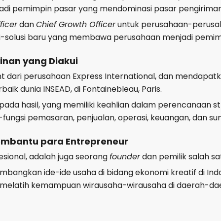
di pemimpin pasar yang mendominasi pasar pengirima
ficer
dan
Chief Growth Officer
untuk perusahaan-perusaha
-solusi baru yang membawa perusahaan menjadi pemimpi
inan yang Diakui
lent dari perusahaan Express International, dan mendapat
aik dunia INSEAD, di Fontainebleau, Paris.
kepada hasil, yang memiliki keahlian dalam perencanaan 
fungsi pemasaran, penjualan, operasi, keuangan, dan s
embantu para Entrepreneur
esional, adalah juga seorang
founder
dan pemilik salah sat
mbangkan ide-ide usaha di bidang ekonomi kreatif di In
 melatih kemampuan wirausaha-wirausaha di daerah-daera