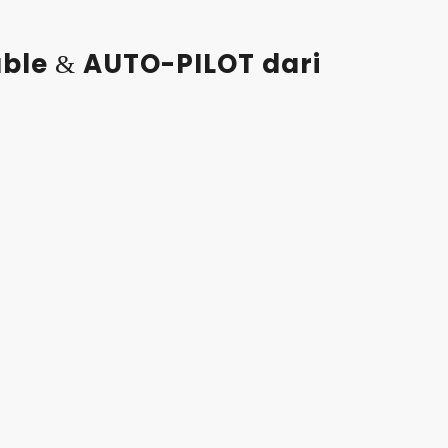
able
AUTO-PILOT dari
&