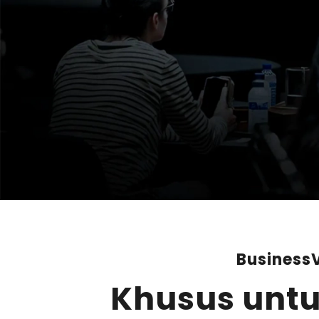
BusinessV
Khusus untu