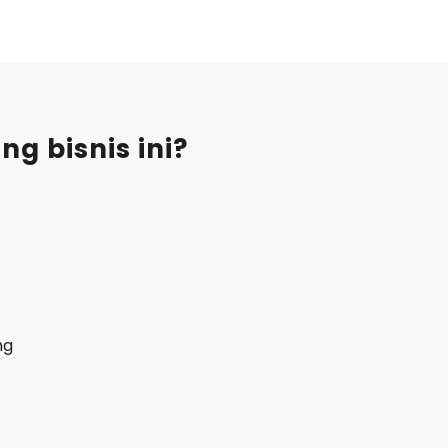
g bisnis ini?
ng