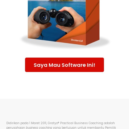
Saya Mau Software Ini!
Didirikan pada 1 Maret 2011, Gratyo
®
Practical
Business Coaching adalah
perusahaan
business coaching
yang bertujuan untuk membantu Pemilik