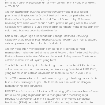
Bisnis dan calon
entrepreneur
untuk membangun bisnis yang
Profitable
&
AUTO-PILOT.
Gratyo®
merupakan
business coaching company
yang diakui secara
prestisius di tingkat dunia. Gratyo
®
berhasil
mencapai peringkat No. 1
Business Coaching Company
Terbaik di Tingkat Dunia di
Top 10 Business
Coaching Firm in the World
, sebuah daftar prestisius yang berisi 10
Business
Coaching Firm
terbaik di dunia berdasarkan parameter yang ditetapkan oleh
salah satu
business coaching
firm
di dunia.
Selain itu Gratyo
®
juga dinominasikan sebagai
Indonesia Consulting
Company of the Years
di
Best Practices Awards Program
oleh
Frost & Sullivan
,
sebuah perusahaan konsultan bisnis di dunia.
Gratyo®
yang rutin mengadakan seminar bisnis bahkan berhasil
memecahkan rekor dunia Guinness World Record untuk
The Largest Practical
Business Seminar in the World
di acara Indonesia Entrepreneurs Conference
setelah melalui syarat-syarat yang ketat.
Coach Yohanes G. Pauly dan Gratyo
®
ingin membantu Pemilik Bisnis dan
calon
entrepreneur
untuk membangun bisnis yang
Profitable
& AUTO-PILOT,
yang mana salah satu caranya adalah memiliki SuperTEAM di Bisnis.
SuperTEAM merupakan salah satu aset yang sangat berharga agar bisnis
bisa sukses. Cara agar SuperTEAM terbentuk di Bisnis adalah dengan
memonitoring kerja karyawan.
FREXOR
®
Key Performance & Indicator Monitoring (KPIM) merupakan
software
untuk bisnis yang digunakan untuk mengukur dan
monitoring
kerja
karyawan.
Software
untuk bisnis FREXOR
®
Key Performance & Indicator
Monitoring (KPIM) berisi lebih dari 350 indikator kerja untuk membantu