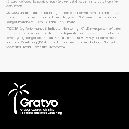
simple monitoring
&
reporting
,
easy to give task
&
target
,
serta
auto incentive
calculation
.
Software
untuk bisnis ini telah digunakan oleh banyak Pemilik Bisnis untuk
mengukur dan memonitoring kinerja karyawan.
Software
untuk bisnis ini
sangat membantu Pemilik Bisnis untuk mem
FREXOR
®
Key Performance & Indicator Monitoring (KPIM) merupakan
software
untuk bisnis ini sangat praktis untuk digunakan dan
software
untuk bisnis
favorit yang sangat dicari oleh Pemilik Bisnis. FREXOR
®
Key Performance &
Indicator Monitoring (KPIM) bisa didapat melalui menghubungi Gratyo
®
team
atau melalui website Gratyo.com.