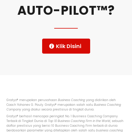
AUTO-PILOT™?
Klik Disini
Gratyo
®
merupakan perusahaan
Business Coaching
yang didirikan oleh
Coach Yohanes G. Pauly.
Gratyo
®
merupakan salah satu
Business Coaching
Company
yang diakui secara prestisius di tingkat dunia.
Gratyo
®
berhasil mencapai peringkat No. 1 Business Coaching Company
Terbaik di Tingkat Dunia di
Top 10 Business Coaching Firm in the World
, sebuah
daftar prestisius yang berisi 10 Business Coaching Firm terbaik di dunia
berdasarkan parameter yang ditetapkan oleh salah satu
business coaching