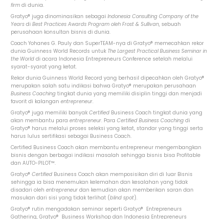
firm
di dunia.
Gratyo
®
juga dinominasikan sebagai
Indonesia Consulting Company of the
Years
di
Best Practices Awards Program
oleh
Frost & Sullivan
, sebuah
perusahaan konsultan bisnis di dunia.
Coach Yohanes G. Pauly dan SuperTEAM-nya di
Gratyo
®
memecahkan rekor
dunia Guinness World Records untuk
The Largest Practical Business Seminar in
the World
di acara Indonesia Entrepreneurs Conference setelah melalui
syarat-syarat yang ketat.
Rekor dunia Guinness World Record yang berhasil dipecahkan oleh
Gratyo
®
merupakan salah satu indikasi bahwa
Gratyo
®
merupakan perusahaan
Business Coachin
g
tingkat dunia yang memiliki disiplin tinggi dan menjadi
favorit di kalangan
entrepreneur
.
Gratyo
®
juga memiliki banyak
Certified
Business Coach tingkat dunia yang
akan membantu para
entrepreneur
. Para
Certified
Business Coaching
di
Gratyo
®
harus melalui proses seleksi yang ketat, standar yang tinggi serta
harus lulus sertifikasi sebagai Business Coach.
Certified Business Coach akan membantu
entrepreneur
mengembangkan
bisnis dengan berbagai indikasi masalah sehingga bisnis bisa Profitable
dan AUTO-PILOT™.
Gratyo®
Certified
Business Coach akan memposisikan diri di luar Bisnis
sehingga ia bisa menemukan kelemahan dan kesalahan yang tidak
disadari oleh
entrepreneur
dan kemudian akan memberikan saran dan
masukan dari sisi yang tidak terlihat
(
blind spot
).
Gratyo
®
rutin mengadakan seminar seperti
Gratyo
®
Entrepreneurs
Gathering,
Gratyo
®
Business Workshop dan Indonesia Entrepreneurs