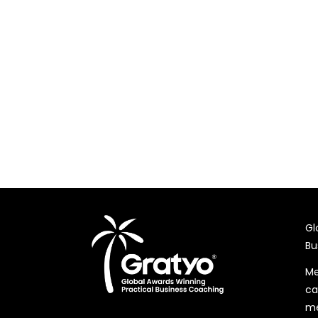
Gl
Bu
Me
ca
me