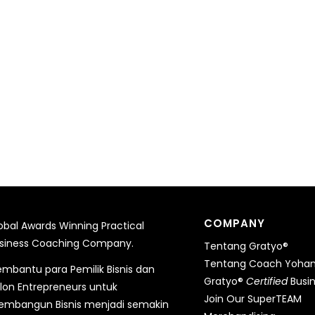
COMPANY
obal Awards Winning Practical
siness Coaching Company.
Tentang Gratyo®
Tentang Coach Yohane
mbantu para Pemilik Bisnis dan
Gratyo®
Certified
Busi
lon Entrepreneurs untuk
Join Our SuperTEAM
mbangun Bisnis menjadi semakin