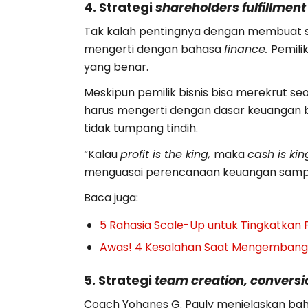
4. Strategi
shareholders fulfillment
Tak kalah pentingnya dengan membuat sis
mengerti dengan bahasa
finance.
Pemili
yang benar.
Meskipun pemilik bisnis bisa merekrut s
harus mengerti dengan dasar keuangan bi
tidak tumpang tindih.
“Kalau
profit is the king,
maka
cash is ki
menguasai perencanaan keuangan sampai
Baca juga:
5 Rahasia Scale-Up untuk Tingkatkan P
Awas! 4 Kesalahan Saat Mengembangka
5. Strategi
team creation, conversio
Coach Yohanes G. Pauly menjelaskan ba