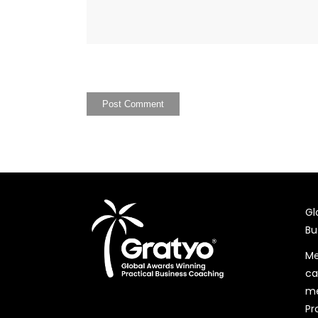
Gl
Bu
Me
ca
me
Pr