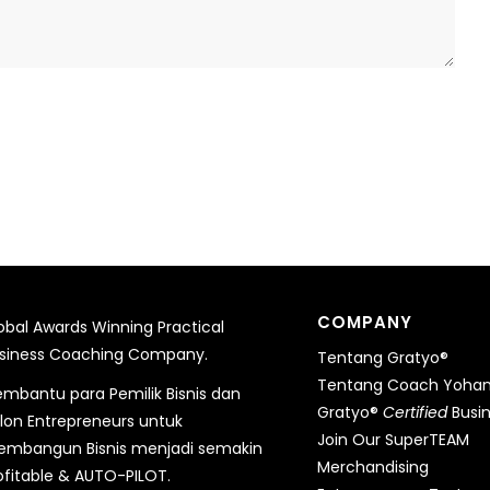
COMPANY
obal Awards Winning Practical
siness Coaching Company.
Tentang Gratyo®
Tentang Coach Yohane
mbantu para Pemilik Bisnis dan
Gratyo®
Certified
Busi
lon Entrepreneurs untuk
Join Our SuperTEAM
mbangun Bisnis menjadi semakin
Merchandising
ofitable & AUTO-PILOT.