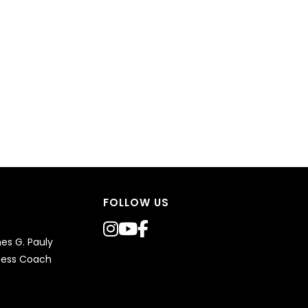
FOLLOW US
s G. Pauly
ness Coach