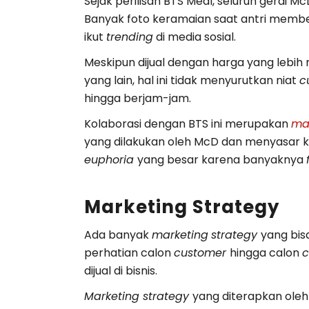
Sejak perilisan BTS Meal, seluruh gerai M
Banyak foto keramaian saat antri membe
ikut
trending
di media sosial.
Meskipun dijual dengan harga yang leb
yang lain, hal ini tidak menyurutkan niat
c
hingga berjam-jam.
Kolaborasi dengan BTS ini merupakan
ma
yang dilakukan oleh McD dan menyasar 
euphoria
yang besar karena banyaknya
Marketing Strategy
Ada banyak
marketing
strategy
yang bis
perhatian calon
customer
hingga calon
dijual di bisnis.
Marketing strategy
yang diterapkan ole