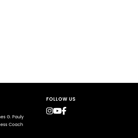
FOLLOW US
s G. Pauly
ness Coach