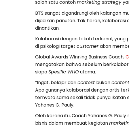
salah satu contoh
marketing strategy
ya
BTS sangat digandrungi oleh kalangan mu
dijadikan panutan. Tak heran, kolabora
dinantikan.
Kolaborasi dengan tokoh terkenal, yang p
di psikologi target
customer
akan member
Global Awards Winning Business Coach,
C
mengatakan bahwa sebelum berkolaborasi,
siapa
Spesific WHO
utama.
“Ingat, belajar dari
context
bukan
conten
Apa gunanya kolaborasi dengan artis terk
ternyata sama sekali tidak punya ikatan
Yohanes G. Pauly.
Oleh karena itu, Coach Yohanes G. Pauly 
bisnis dalam membuat kegiatan
marketin