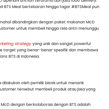
cD dipenuhi antrian terutama dari jasa
food delivery.
li BTS Meal bertebaran hingga tagar #BTSMeal pun
ih mahal dibandingkan dengan paket makanan McD
ustomer
untuk membeli hingga rela antri menunggu
rketing strategy
yang unik dan sangat
powerful
ke target yang benar-benar spesifik dan membawa
fans
BTS di Indonesia.
a dilakukan oleh pemilik bisnis untuk menarik
customer
tersebut membeli produk atau jasa yang
h McD dengan berkolaborasi dengan BTS adalah