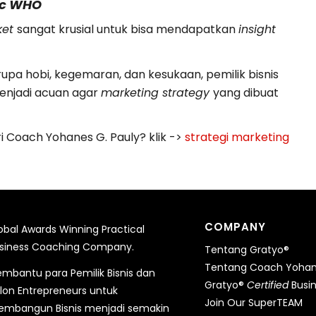
ic WHO
ket
sangat krusial untuk bisa mendapatkan
insight
upa hobi, kegemaran, dan kesukaan, pemilik bisnis
njadi acuan agar
marketing strategy
yang dibuat
i Coach Yohanes G. Pauly? klik ->
strategi marketing
COMPANY
obal Awards Winning Practical
siness Coaching Company.
Tentang Gratyo®
Tentang Coach Yohane
mbantu para Pemilik Bisnis dan
Gratyo®
Certified
Busi
lon Entrepreneurs untuk
Join Our SuperTEAM
mbangun Bisnis menjadi semakin