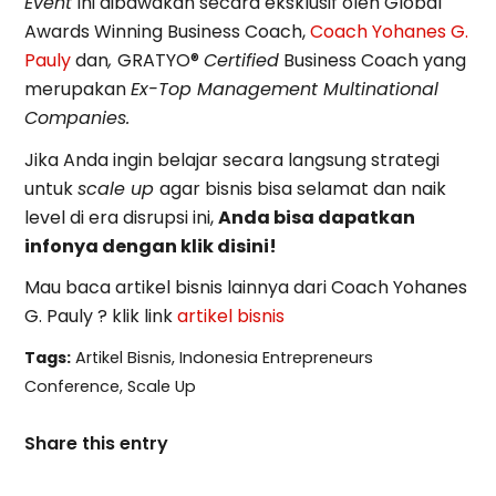
Event
ini dibawakan secara eksklusif oleh Global
Awards Winning Business Coach,
Coach Yohanes G.
Pauly
dan
,
GRATYO®
Certified
Business Coach yang
merupakan
Ex-Top Management Multinational
Companies.
Jika Anda ingin belajar secara langsung strategi
untuk
scale up
agar bisnis bisa selamat dan naik
level di era disrupsi ini,
Anda bisa dapatkan
infonya dengan klik disini!
Mau baca artikel bisnis lainnya dari Coach Yohanes
G. Pauly ? klik link
artikel bisnis
Tags:
Artikel Bisnis
,
Indonesia Entrepreneurs
Conference
,
Scale Up
Share this entry