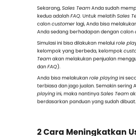
Sekarang,
Sales Team
Anda sudah mempu
kedua adalah
FAQ
. Untuk melatih
Sales 
calon
customer
lagi, Anda bisa melakuk
Anda sedang berhadapan dengan calon
Simulasi ini bisa dilakukan melalui
role pla
kelompok yang berbeda, kelompok
cust
Team
akan melakukan penjualan menggu
dan
FAQ
).
Anda bisa melakukan
role playing
ini sec
terbiasa dan jago jualan. Semakin sering
playing
ini, maka nantinya
Sales Team
ak
berdasarkan panduan yang sudah dibuat
2 Cara Meningkatkan U