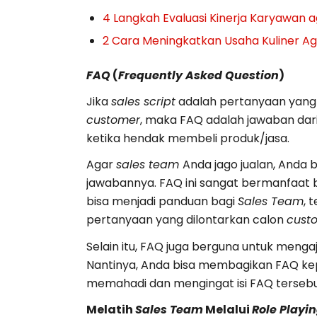
4 Langkah Evaluasi Kinerja Karyawan a
2 Cara Meningkatkan Usaha Kuliner A
FAQ
(
Frequently Asked Question
)
Jika
sales script
adalah pertanyaan yang 
customer
, maka FAQ adalah jawaban dari
ketika hendak membeli produk/jasa.
Agar
sales team
Anda jago jualan, Anda 
jawabannya. FAQ ini sangat bermanfaat
bisa menjadi panduan bagi
Sales Team
, 
pertanyaan yang dilontarkan calon
cust
Selain itu, FAQ juga berguna untuk menga
Nantinya, Anda bisa membagikan FAQ ke
memahadi dan mengingat isi FAQ tersebu
Melatih
Sales Team
Melalui
Role Playi