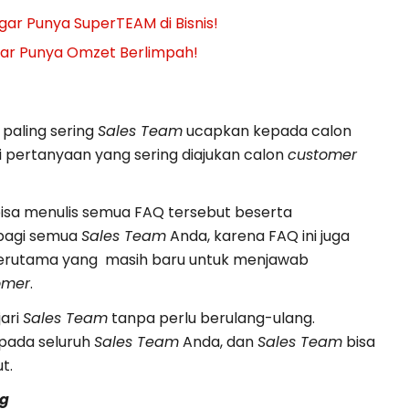
gar Punya SuperTEAM di Bisnis!
gar Punya Omzet Berlimpah!
paling sering
Sales Team
ucapkan kepada calon
 pertanyaan yang sering diajukan calon
customer
bisa menulis semua FAQ tersebut beserta
 bagi semua
Sales Team
Anda, karena FAQ ini juga
terutama yang masih baru untuk menjawab
omer
.
jari
Sales Team
tanpa perlu berulang-ulang.
pada seluruh
Sales Team
Anda, dan
Sales Team
bisa
t.
ng