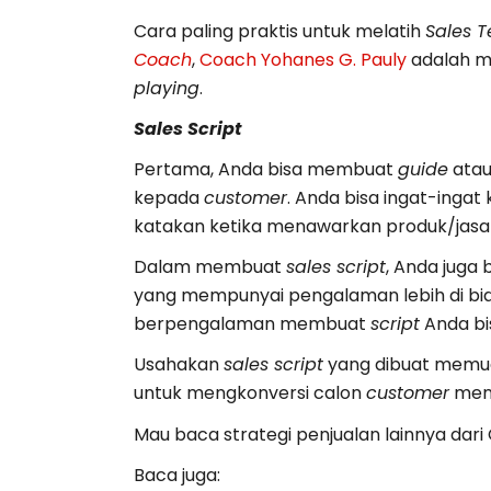
Cara paling praktis untuk melatih
Sales 
Coach
,
Coach Yohanes G. Pauly
adalah me
playing
.
Sales Script
Pertama, Anda bisa membuat
guide
ata
kepada
customer
. Anda bisa ingat-ingat
katakan ketika menawarkan produk/jas
Dalam membuat
sales script
, Anda juga
yang mempunyai pengalaman lebih di bida
berpengalaman membuat
script
Anda bis
Usahakan
sales script
yang dibuat memua
untuk mengkonversi calon
customer
men
Mau baca strategi penjualan lainnya dari 
Baca juga: