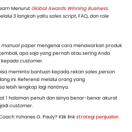
Team
Menurut
Global Awards Winning Business
lalui 3 langkah yaitu
sales script
, FAQ, dan
role
u
manual paper
mengenai cara menawarkan produk
 kembali, apa saja yang pernah atau sering Anda
a kepada
customer
.
 bisa meminta bantuan kepada rekan
sales person
ng ini. Referensi melalui orang yang
a lebih lengkap lagi nantinya.
t 1 halaman penuh dan isinya benar-benar akurat
jadi
customer
.
Coach Yohanes G. Pauly? Klik link
strategi penjualan