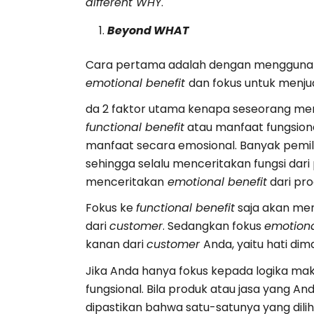
different WHY
.
Beyond
WHAT
Cara pertama adalah dengan menggun
emotional benefit
dan fokus untuk menju
da 2 faktor utama kenapa seseorang mem
functional benefit
atau manfaat fungsion
manfaat secara emosional. Banyak pemilik
sehingga selalu menceritakan fungsi dari
menceritakan
emotional benefit
dari pro
Fokus ke
functional benefit
saja akan me
dari
customer
. Sedangkan fokus
emotiona
kanan dari
customer
Anda, yaitu hati dim
Jika Anda hanya fokus kepada logika ma
fungsional. Bila produk atau jasa yang A
dipastikan bahwa satu-satunya yang dili