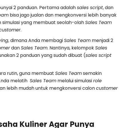
nyai 2 panduan. Pertama adalah
sales script
, dan
Team
bisa jago jualan dan mengkonversi lebih banyak
an simulasi yang membuat seolah-olah
Sales Team
customer
.
ying
, dimana Anda membagi
Sales Team
menjadi 2
omer
dan
Sales Team
. Nantinya, kelompok
Sales
nakan 2 panduan yang sudah dibuat (
sales script
ara rutin, guna membuat
Sales Team
semakin
 Anda melatih
Sales Team
melalui simulasi
role
an lebih mudah untuk mengkonversi calon
customer
.
saha Kuliner Agar Punya