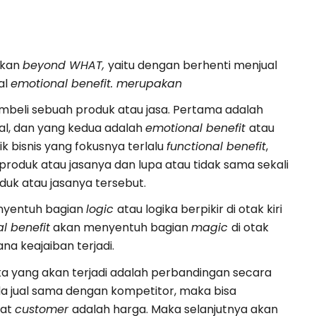
akan
beyond WHAT,
yaitu dengan berhenti menjual
al
emotional benefit. merupakan
beli sebuah produk atau jasa. Pertama adalah
al, dan yang kedua adalah
emotional benefit
atau
 bisnis yang fokusnya terlalu
functional benefit
,
 produk atau jasanya dan lupa atau tidak sama sekali
duk atau jasanya tersebut.
nyentuh bagian
logic
atau logika berpikir di otak kiri
l benefit
akan menyentuh bagian
magic
di otak
ana keajaiban terjadi.
ka yang akan terjadi adalah perbandingan secara
nda jual sama dengan kompetitor, maka bisa
hat
customer
adalah harga. Maka selanjutnya akan